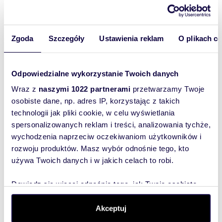
To najlepszy
formie prowizji.
sposób, aby
Niniejsze ogłoszenie jest wyłącznie informacją i
właściciel
nie stanowi oferty w rozumieniu art. 66 § 1
oferty
Zgoda
Szczegóły
Ustawienia reklam
O plikach c
Kodeksu Cywilnego.
_______________________________________________________
szybko się z
____________________________________
Tobą
Autorskie prawa majątkowe do fotografii
Odpowiedzialne wykorzystanie Twoich danych
skontaktował!
nieruchomości przysługują wyłącznie firmie
Eurovilla Sp. z o.o.
Wraz z
naszymi 1022 partnerami
przetwarzamy Twoje
Kopiowanie, przetwarzanie, rozpowszechnianie
osobiste dane, np. adres IP, korzystając z takich
fotografii bez zgody Spółek Eurovilla jest
technologii jak pliki cookie, w celu wyświetlania
zabronione i będzie traktowane jako naruszenie
spersonalizowanych reklam i treści, analizowania tychże,
ustawy z dnia 4 lutego 1994 r. o prawie
autorskim i prawach pokrewnych.
wychodzenia naprzeciw oczekiwaniom użytkowników i
rozwoju produktów. Masz wybór odnośnie tego, kto
używa Twoich danych i w jakich celach to robi.
Numer oferty: 473688
Osoba odpowiedzialna zawodowo: Paweł
Dowiedz się więcej odnośnie tego, jak Twoje osobiste
Chęciński
dane są przetwarzane oraz ustaw własne preferencje w
sekcji szczegółów
. W Deklaracji plików cookie możesz
Akceptuj
zmienić lub wycofać swoją zgodę w dowolnej chwili.