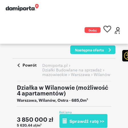
Dodaj
ogłoszenie
Następna oferta
Powrót
›
Domiporta.pl
›
Działki Budowlane na sprzedaż
›
›
mazowieckie
Warszawa
Wilanów
Działka w Wilanowie (możliwość
4 apartamentów)
Warszawa
,
Wilanów
,
Ostra
- 685,0m
2
Reklama
3 850 000
zł
Sprawdź ratę >>
5 620,44 zł/m
2