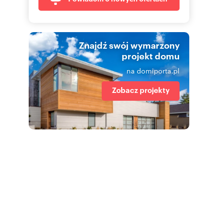
Znajdź swój wymarzony
projekt domu
na domiporta.pl
Zobacz projekty