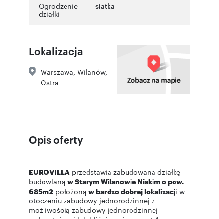
Ogrodzenie
siatka
działki
Lokalizacja
Warszawa
,
Wilanów
,
Ostra
Opis oferty
EUROVILLA
przedstawia zabudowana działkę
budowlaną
w Starym Wilanowie Niskim o pow.
685m2
położoną
w bardzo dobrej lokalizacj
i w
otoczeniu zabudowy jednorodzinnej z
możliwością zabudowy jednorodzinnej
wolnostojącej lub bliźniaczej a nawet 4