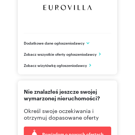
Dodatkowe dane ogłoszeniodawcy
ul.Sarmacka 16 lok.U140
Zobacz wszystkie oferty ogłoszeniodawcy
Warszawa, Wilanów
mazowieckie
PL
Zobacz wizytówkę ogłoszeniodawcy
505 06
Pokaż telefon
Nie znalazłeś jeszcze swojej
wymarzonej nieruchomości?
Określ swoje oczekiwania i
otrzymuj dopasowane oferty
Powiadom o nowych ofertach