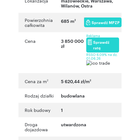
Lokalizacja
mazowieckie
,
Warszawa
,
Wilanów
,
Ostra
Powierzchnia
685 m
2
Sprawdź MPZP
całkowita
Reklama
Cena
3 850 000
Sprawdź
zł
ratę
RSSO 6,09% na dz.
01.06.26
Cena za m
5 620,44 zł/m
2
2
Rodzaj działki
budowlana
Rok budowy
1
Droga
utwardzona
dojazdowa