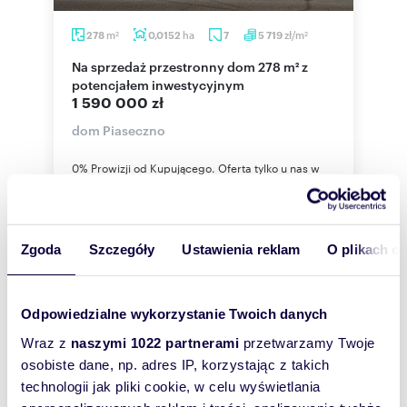
m
ha
zł/m
278
0,0152
7
5 719
2
2
Na sprzedaż przestronny dom 278 m² z
potencjałem inwestycyjnym
1 590 000 zł
dom Piaseczno
0% Prowizji od Kupującego. Oferta tylko u nas w
biurze. Budynek zgłoszony w latach 90 tych jako
usługowy-handlowy, doskonale zlo...
Zgoda
Szczegóły
Ustawienia reklam
O plikach c
WYRÓŻNIONE
Odpowiedzialne wykorzystanie Twoich danych
Wraz z
naszymi 1022 partnerami
przetwarzamy Twoje
osobiste dane, np. adres IP, korzystając z takich
technologii jak pliki cookie, w celu wyświetlania