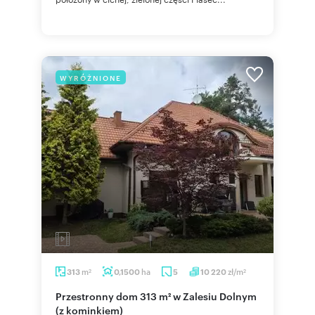
WYRÓŻNIONE
m
ha
zł/m
313
0,1500
5
10 220
2
2
Przestronny dom 313 m² w Zalesiu Dolnym
(z kominkiem)