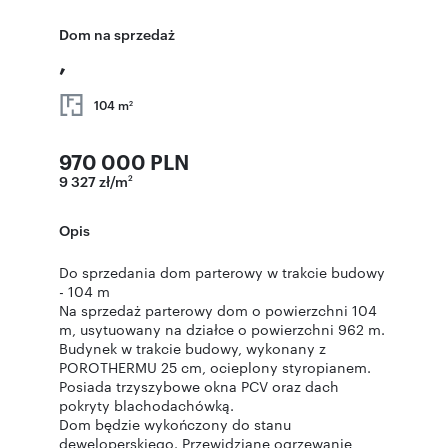
Dom na sprzedaż
,
104 m
2
970 000 PLN
9 327 zł/m
2
Opis
Do sprzedania dom parterowy w trakcie budowy
- 104 m
Na sprzedaż parterowy dom o powierzchni 104
m, usytuowany na działce o powierzchni 962 m.
Budynek w trakcie budowy, wykonany z
POROTHERMU 25 cm, ocieplony styropianem.
Posiada trzyszybowe okna PCV oraz dach
pokryty blachodachówką.
Dom będzie wykończony do stanu
deweloperskiego. Przewidziane ogrzewanie