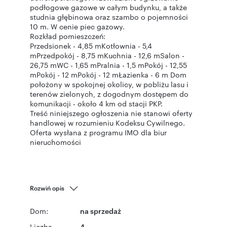
podłogowe gazowe w całym budynku, a także
studnia głębinowa oraz szambo o pojemności
10 m. W cenie piec gazowy.
Rozkład pomieszczeń:
Przedsionek - 4,85 mKotłownia - 5,4
mPrzedpokój - 8,75 mKuchnia - 12,6 mSalon -
26,75 mWC - 1,65 mPralnia - 1,5 mPokój - 12,55
mPokój - 12 mPokój - 12 mŁazienka - 6 m Dom
położony w spokojnej okolicy, w pobliżu lasu i
terenów zielonych, z dogodnym dostępem do
komunikacji - około 4 km od stacji PKP.
Treść niniejszego ogłoszenia nie stanowi oferty
handlowej w rozumieniu Kodeksu Cywilnego.
Oferta wysłana z programu IMO dla biur
nieruchomości
Rozwiń opis
Dom:
na sprzedaż
Liczba
4