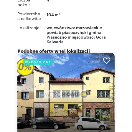
pokoi:
Powierzchni
104 m
2
a całkowita:
Lokalizacja:
województwo:
mazowieckie
powiat:
piaseczyński
gmina:
Piaseczno
miejscowość:
Góra
Kalwaria
Podobne oferty w tej lokalizacji
WYRÓŻNIONE