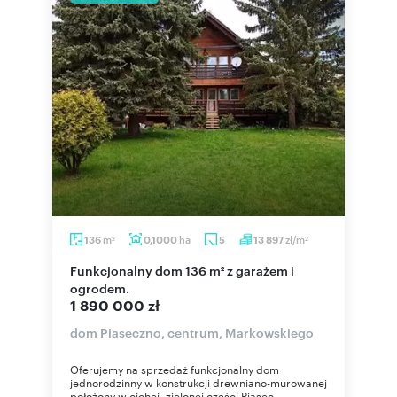
m
ha
zł/m
136
0,1000
5
13 897
2
2
Funkcjonalny dom 136 m² z garażem i
ogrodem.
1 890 000 zł
dom Piaseczno, centrum, Markowskiego
Oferujemy na sprzedaż funkcjonalny dom
jednorodzinny w konstrukcji drewniano-murowanej
położony w cichej, zielonej części Piasec...