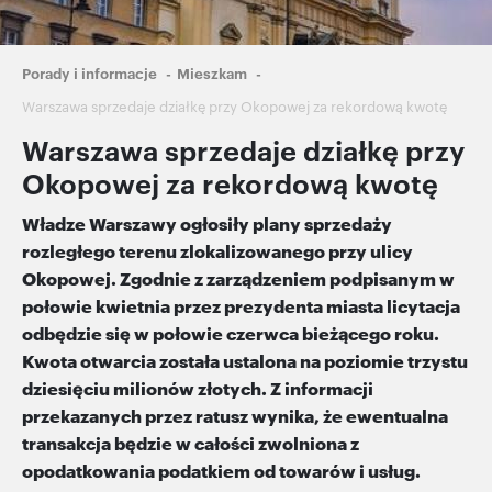
Ścieżka
Porady i informacje
Mieszkam
nawigacyjna
Warszawa sprzedaje działkę przy Okopowej za rekordową kwotę
Warszawa sprzedaje działkę przy
Okopowej za rekordową kwotę
Władze Warszawy ogłosiły plany sprzedaży
rozległego terenu zlokalizowanego przy ulicy
Okopowej. Zgodnie z zarządzeniem podpisanym w
połowie kwietnia przez prezydenta miasta licytacja
odbędzie się w połowie czerwca bieżącego roku.
Kwota otwarcia została ustalona na poziomie trzystu
dziesięciu milionów złotych. Z informacji
przekazanych przez ratusz wynika, że ewentualna
transakcja będzie w całości zwolniona z
opodatkowania podatkiem od towarów i usług.