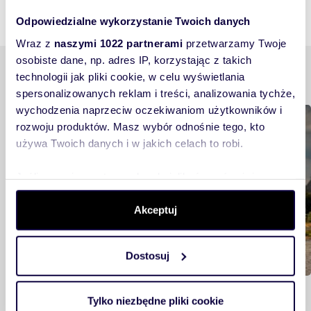
Odpowiedzialne wykorzystanie Twoich danych
Wraz z
naszymi 1022 partnerami
przetwarzamy Twoje
osobiste dane, np. adres IP, korzystając z takich
Podobne tematy
technologii jak pliki cookie, w celu wyświetlania
spersonalizowanych reklam i treści, analizowania tychże,
wychodzenia naprzeciw oczekiwaniom użytkowników i
Mieszkam
rozwoju produktów. Masz wybór odnośnie tego, kto
używa Twoich danych i w jakich celach to robi.
Jeśli wyrazisz na to zgodę, chcielibyśmy również:
Gromadzić dane dotyczące Twojej lokalizacji
Akceptuj
geograficznej z dokładnością nawet do kilku metrów
Identyfikować Twoje urządzenie, aktywnie analizując
charakteryzującego je zbiory danych (fingerprinting,
Dostosuj
czyli wirtualny odcisk palca)
Dowiedz się więcej odnośnie tego, jak Twoje osobiste
Rynek nieruchomości w Toruniu: analiza i
dane są przetwarzane oraz ustaw własne preferencje w
Tylko niezbędne pliki cookie
rozwój miasta