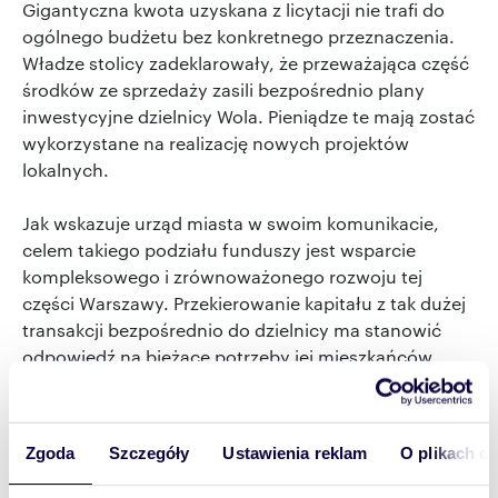
Gigantyczna kwota uzyskana z licytacji nie trafi do
ogólnego budżetu bez konkretnego przeznaczenia.
Władze stolicy zadeklarowały, że przeważająca część
środków ze sprzedaży zasili bezpośrednio plany
inwestycyjne dzielnicy Wola. Pieniądze te mają zostać
wykorzystane na realizację nowych projektów
lokalnych.
Jak wskazuje urząd miasta w swoim komunikacie,
celem takiego podziału funduszy jest wsparcie
kompleksowego i zrównoważonego rozwoju tej
części Warszawy. Przekierowanie kapitału z tak dużej
transakcji bezpośrednio do dzielnicy ma stanowić
odpowiedź na bieżące potrzeby jej mieszkańców.
Sprzedaż trudnego w utrzymaniu, zabytkowego
terenu pozwoli więc na sfinansowanie infrastruktury,
która będzie służyć lokalnej społeczności przez
Zgoda
Szczegóły
Ustawienia reklam
O plikach c
kolejne lata.