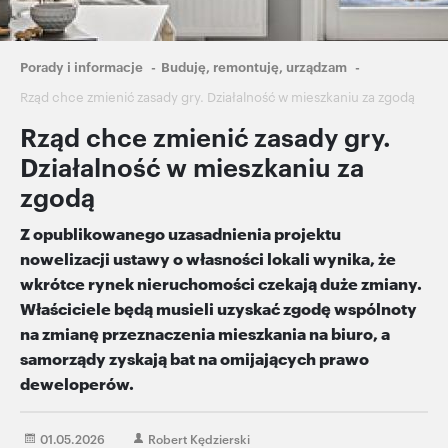
Ścieżka
Porady i informacje
Buduję, remontuję, urządzam
nawigacyjna
Rząd chce zmienić zasady gry. Działalność w mieszkaniu za zgodą
Rząd chce zmienić zasady gry.
Działalność w mieszkaniu za
zgodą
Z opublikowanego uzasadnienia projektu
nowelizacji ustawy o własności lokali wynika, że
wkrótce rynek nieruchomości czekają duże zmiany.
Właściciele będą musieli uzyskać zgodę wspólnoty
na zmianę przeznaczenia mieszkania na biuro, a
samorządy zyskają bat na omijających prawo
deweloperów.
01.05.2026
Robert Kędzierski