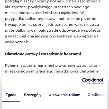
potrafią niszczyć ściany nośne lub naruszać izolację
akustyczną, powiększając przestrzeń swojego
mieszkania kosztem komfortu sąsiadów. W
przypadku balkonów ustawa ostatecznie przetnie
trwające od lat spory i jednoznacznie wskaże, że za
płytę balkonową i balustradę odpowiada wspólnota,
a właściciel dba jedynie o przestrzeń wewnętrzną i
wykończenie.
Ułatwione pozwy i zarządzanie kosztami
Kolejną istotną zmianą jest przyznanie wspólnotom
mieszkaniowym własnego majątku oraz ułatwienie
walki z deweloperami o usunięcie usterek. Do tej pory
aby wspólnota mogła pozwać firmę budowlaną z
tytułu rękojmi za wady części wspólnych, konieczne
było zebranie umów cesji od wszystkich właścicieli
Zgoda
Szczegóły
Ustawienia reklam
O plikach c
lokali, co w dużych blokach było zadaniem niemal
niewykonalnym. Zgodnie z nowymi