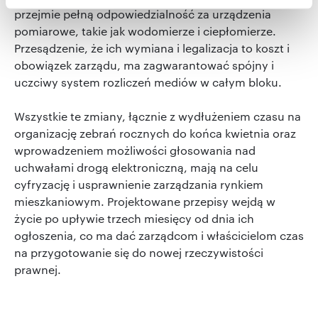
zmienić lub wycofać swoją zgodę w dowolnej chwili.
przejmie pełną odpowiedzialność za urządzenia
pomiarowe, takie jak wodomierze i ciepłomierze.
Wykorzystujemy pliki cookie do spersonalizowania treści
Przesądzenie, że ich wymiana i legalizacja to koszt i
i reklam, aby oferować funkcje społecznościowe i
obowiązek zarządu, ma zagwarantować spójny i
analizować ruch w naszej witrynie. Informacje o tym, jak
uczciwy system rozliczeń mediów w całym bloku.
korzystasz z naszej witryny, udostępniamy partnerom
społecznościowym, reklamowym i analitycznym.
Wszystkie te zmiany, łącznie z wydłużeniem czasu na
Partnerzy mogą połączyć te informacje z innymi danymi
organizację zebrań rocznych do końca kwietnia oraz
otrzymanymi od Ciebie lub uzyskanymi podczas
wprowadzeniem możliwości głosowania nad
korzystania z ich usług.
uchwałami drogą elektroniczną, mają na celu
cyfryzację i usprawnienie zarządzania rynkiem
mieszkaniowym. Projektowane przepisy wejdą w
życie po upływie trzech miesięcy od dnia ich
ogłoszenia, co ma dać zarządcom i właścicielom czas
na przygotowanie się do nowej rzeczywistości
prawnej.