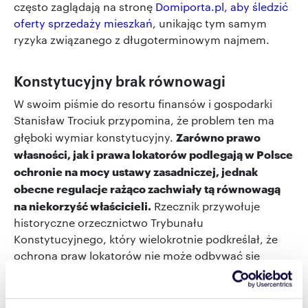
często zaglądają na stronę
Domiporta.pl, aby śledzić
oferty sprzedaży mieszkań
, unikając tym samym
ryzyka związanego z długoterminowym najmem.
Konstytucyjny brak równowagi
W swoim piśmie do resortu finansów i gospodarki
Stanisław Trociuk przypomina, że problem ten ma
Zarówno prawo
głęboki wymiar konstytucyjny.
własności, jak i prawa lokatorów podlegają w Polsce
ochronie na mocy ustawy zasadniczej, jednak
obecne regulacje rażąco zachwiały tą równowagą
na niekorzyść właścicieli.
Rzecznik przywołuje
historyczne orzecznictwo Trybunału
Konstytucyjnego, który wielokrotnie podkreślał, że
ochrona praw lokatorów nie może odbywać się
wyłącznie kosztem właścicieli budynków.
Niestety, obecna sytuacja prawna prowadzi do