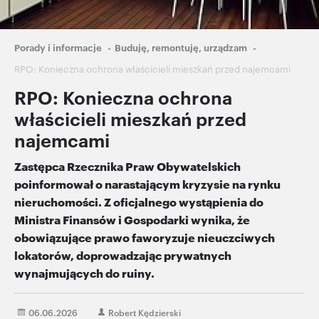
Ścieżka
Porady i informacje
Buduję, remontuję, urządzam
nawigacyjna
RPO: Konieczna ochrona właścicieli mieszkań przed najemcami
RPO: Konieczna ochrona
właścicieli mieszkań przed
najemcami
Zastępca Rzecznika Praw Obywatelskich
poinformował o narastającym kryzysie na rynku
nieruchomości. Z oficjalnego wystąpienia do
Ministra Finansów i Gospodarki wynika, że
obowiązujące prawo faworyzuje nieuczciwych
lokatorów, doprowadzając prywatnych
wynajmujących do ruiny.
06.06.2026
Robert Kędzierski