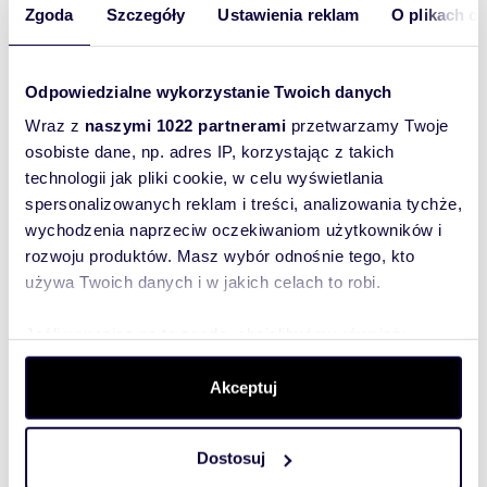
Zgoda
Szczegóły
Ustawienia reklam
O plikach c
zjawiska, w którym to prywatny obywatel wyręcza
państwo w prowadzeniu polityki socjalnej. Właściciel
mieszkania jest zmuszony do zaspokajania potrzeb
Odpowiedzialne wykorzystanie Twoich danych
mieszkaniowych nieuczciwego najemcy, nierzadko
znajdującego się w znacznie lepszej kondycji
Wraz z
naszymi 1022 partnerami
przetwarzamy Twoje
finansowej niż sam wynajmujący. Rzecznik podkreśla,
osobiste dane, np. adres IP, korzystając z takich
że nie kwestionuje samej idei ochrony lokatorów, ale
technologii jak pliki cookie, w celu wyświetlania
stanowczo sprzeciwia się instrumentalnemu
spersonalizowanych reklam i treści, analizowania tychże,
wykorzystywaniu tych przepisów przez osoby, które
wychodzenia naprzeciw oczekiwaniom użytkowników i
uczyniły z darmowego mieszkania w cudzych
rozwoju produktów. Masz wybór odnośnie tego, kto
lokalach swoisty sposób na życie.
używa Twoich danych i w jakich celach to robi.
Zastępca RPO dostrzega i pozytywnie ocenia
Jeśli wyrazisz na to zgodę, chcielibyśmy również:
rządowe plany dofinansowania budownictwa
Gromadzić dane dotyczące Twojej lokalizacji
społecznego i komunalnego, uwzględnione w
Akceptuj
geograficznej z dokładnością nawet do kilku metrów
budżecie na 2026 rok. Zauważa jednak trzeźwo, że
Identyfikować Twoje urządzenie, aktywnie analizując
efekty tych wielomiliardowych inwestycji będą
charakteryzującego je zbiory danych (fingerprinting,
Dostosuj
widoczne najwcześniej za kilka lat. Pismo kończy się
czyli wirtualny odcisk palca)