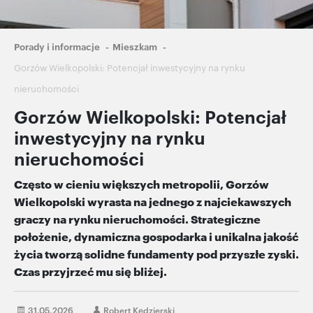
Ścieżka
Porady i informacje
Mieszkam
nawigacyjna
Gorzów Wielkopolski: Potencjał inwestycyjny na rynku
nieruchomości
Gorzów Wielkopolski: Potencjał
inwestycyjny na rynku
nieruchomości
Często w cieniu większych metropolii, Gorzów
Wielkopolski wyrasta na jednego z najciekawszych
graczy na rynku nieruchomości. Strategiczne
położenie, dynamiczna gospodarka i unikalna jakość
życia tworzą solidne fundamenty pod przyszłe zyski.
Czas przyjrzeć mu się bliżej.
31.05.2026
Robert Kędzierski