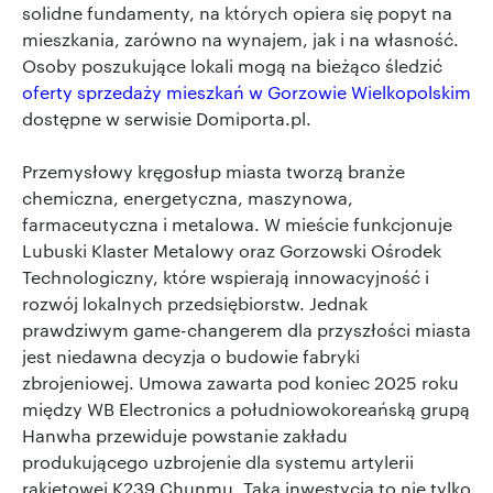
solidne fundamenty, na których opiera się popyt na
mieszkania, zarówno na wynajem, jak i na własność.
Osoby poszukujące lokali mogą na bieżąco śledzić
oferty sprzedaży mieszkań w Gorzowie Wielkopolskim
dostępne w serwisie Domiporta.pl.
Przemysłowy kręgosłup miasta tworzą branże
chemiczna, energetyczna, maszynowa,
farmaceutyczna i metalowa. W mieście funkcjonuje
Lubuski Klaster Metalowy oraz Gorzowski Ośrodek
Technologiczny, które wspierają innowacyjność i
rozwój lokalnych przedsiębiorstw. Jednak
prawdziwym game-changerem dla przyszłości miasta
jest niedawna decyzja o budowie fabryki
zbrojeniowej. Umowa zawarta pod koniec 2025 roku
między WB Electronics a południowokoreańską grupą
Hanwha przewiduje powstanie zakładu
produkującego uzbrojenie dla systemu artylerii
rakietowej K239 Chunmu. Taka inwestycja to nie tylko