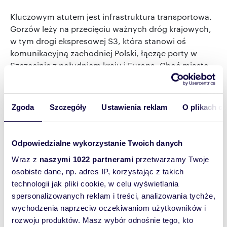
Kluczowym atutem jest infrastruktura transportowa.
Gorzów leży na przecięciu ważnych dróg krajowych,
w tym drogi ekspresowej S3, która stanowi oś
komunikacyjną zachodniej Polski, łącząc porty w
Szczecinie z południem kraju i Europą. Choć miasto
jest największym w Polsce bez zelektryfikowanej linii
kolejowej, trwają prace nad zmianą tego stanu
rzeczy, a modernizacja połączeń kolejowych jest
Zgoda
Szczegóły
Ustawienia reklam
O plikach c
tylko kwestią czasu i otworzy nowy potencjał
inwestycyjny. Na uwagę zasługuje również port
rzeczny na międzynarodowej drodze wodnej E70
Odpowiedzialne wykorzystanie Twoich danych
oraz rozbudowana sieć komunikacji miejskiej.
Wraz z
naszymi 1022 partnerami
przetwarzamy Twoje
Przełomową decyzją, która znacząco podniesie
osobiste dane, np. adres IP, korzystając z takich
atrakcyjność życia w Gorzowie, jest wprowadzenie
technologii jak pliki cookie, w celu wyświetlania
bezpłatnej komunikacji miejskiej dla mieszkańców od
spersonalizowanych reklam i treści, analizowania tychże,
2026 roku. To realna oszczędność w budżetach
wychodzenia naprzeciw oczekiwaniom użytkowników i
domowych i potężny argument za wyborem tego
rozwoju produktów. Masz wybór odnośnie tego, kto
miasta jako miejsca do życia.